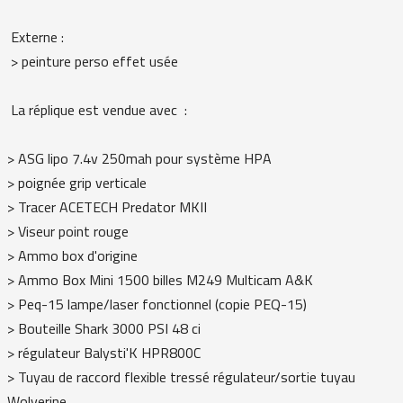
Externe :
> peinture perso effet usée
La réplique est vendue avec :
> ASG lipo 7.4v 250mah pour système HPA
> poignée grip verticale
> Tracer ACETECH Predator MKII
> Viseur point rouge
> Ammo box d'origine
> Ammo Box Mini 1500 billes M249 Multicam A&K
> Peq-15 lampe/laser fonctionnel (copie PEQ-15)
> Bouteille Shark 3000 PSI 48 ci
> régulateur Balysti'K HPR800C
> Tuyau de raccord flexible tressé régulateur/sortie tuyau
Wolverine