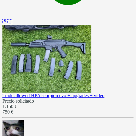
🇵🇱
Trade allowed HPA scorpion evo + upgrades + video
Precio solicitado
1.150 €
750 €