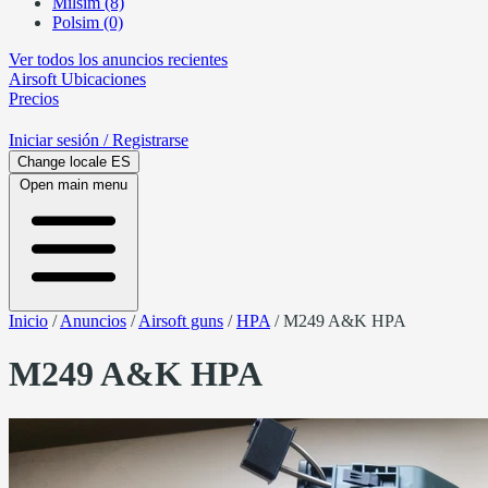
Milsim (8)
Polsim (0)
Ver todos los anuncios recientes
Airsoft
Ubicaciones
Precios
Iniciar sesión
/ Registrarse
Change locale
ES
Open main menu
Inicio
/
Anuncios
/
Airsoft guns
/
HPA
/
M249 A&K HPA
M249 A&K HPA