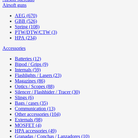
Airsoft guns
AEG (670)
GBB (526)
Spring (108)
PTW/DTW/CTW (3)
HPA (234)
Accessories
Batteries (12)
Bipod / Grips (9)
Internals (59)
Flashlights / Lasers (23)
Magazines (86)
Optics / Scopes (88)
Silencer / Flashhider / Tracer (30)
Slings (6)
Bags / cases (35)
Communication (13)
Other accessories (104)
Externals (98)
MOSFET (4)
HPA accessories (49)
Granadas / Conchas / Lanzadores (10)