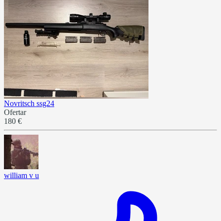
Novritsch ssg24
Ofertar
180 €
william v u