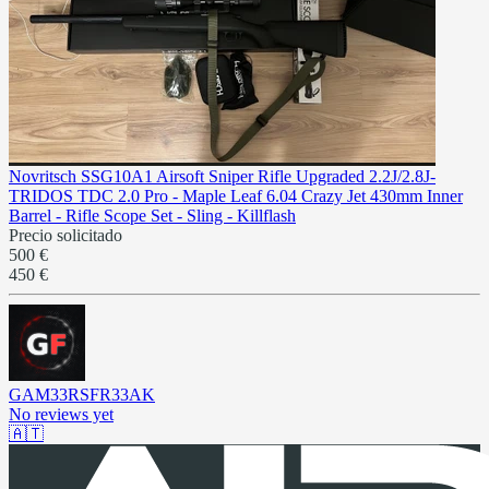
Novritsch SSG10A1 Airsoft Sniper Rifle Upgraded 2.2J/2.8J-
TRIDOS TDC 2.0 Pro - Maple Leaf 6.04 Crazy Jet 430mm Inner
Barrel - Rifle Scope Set - Sling - Killflash
Precio solicitado
500 €
450 €
GAM33RSFR33AK
No reviews yet
🇦🇹