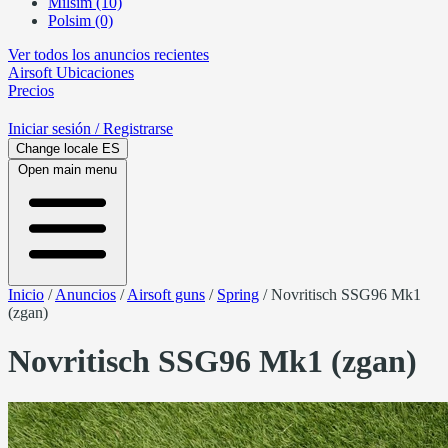
Milsim (10)
Polsim (0)
Ver todos los anuncios recientes
Airsoft
Ubicaciones
Precios
Iniciar sesión
/ Registrarse
Change locale
ES
Open main menu
Inicio
/
Anuncios
/
Airsoft guns
/
Spring
/
Novritisch SSG96 Mk1
(zgan)
Novritisch SSG96 Mk1 (zgan)