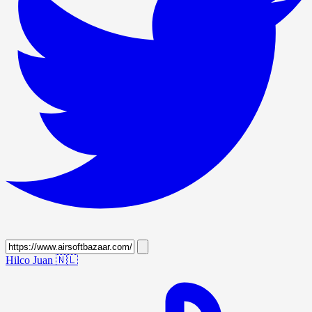
Hilco Juan
🇳🇱