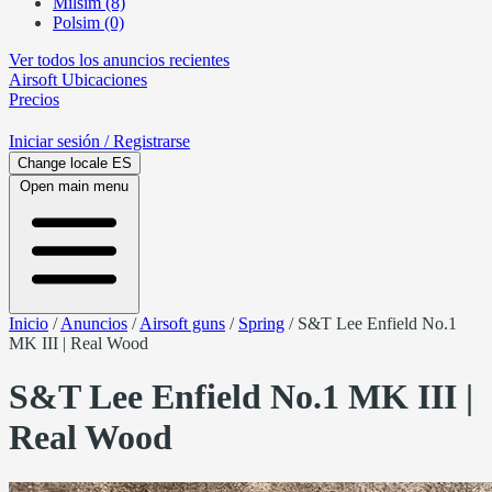
Milsim (8)
Polsim (0)
Ver todos los anuncios recientes
Airsoft
Ubicaciones
Precios
Iniciar sesión
/ Registrarse
Change locale
ES
Open main menu
Inicio
/
Anuncios
/
Airsoft guns
/
Spring
/
S&T Lee Enfield No.1
MK III | Real Wood
S&T Lee Enfield No.1 MK III |
Real Wood