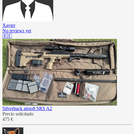
Xavier
No reviews yet
🇧🇪
Silverback airsoft SRS A2
Precio solicitado
475 €