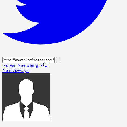
Ivo Van Nieuwburg
🇳🇱
No reviews yet