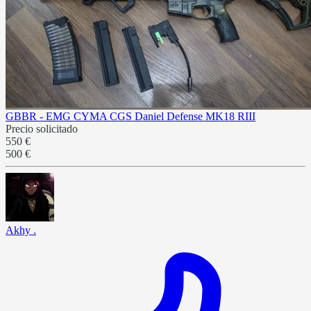
GBBR - EMG CYMA CGS Daniel Defense MK18 RIII
Precio solicitado
550 €
500 €
Akhy .