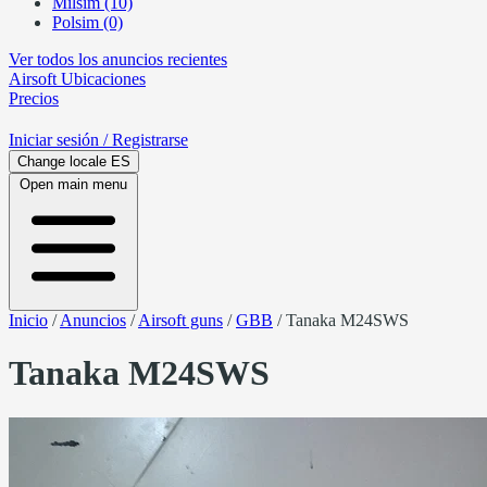
Milsim (10)
Polsim (0)
Ver todos los anuncios recientes
Airsoft
Ubicaciones
Precios
Iniciar sesión
/ Registrarse
Change locale
ES
Open main menu
Inicio
/
Anuncios
/
Airsoft guns
/
GBB
/
Tanaka M24SWS
Tanaka M24SWS