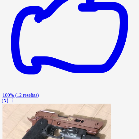
100%
(12 reseñas)
🇳🇱