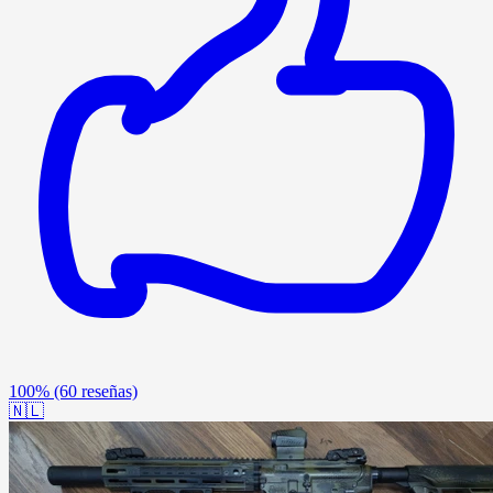
100%
(60 reseñas)
🇳🇱