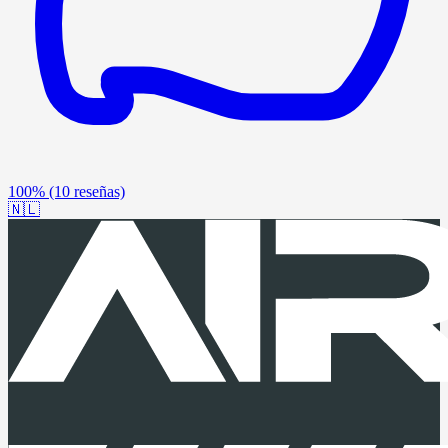
100%
(10 reseñas)
🇳🇱