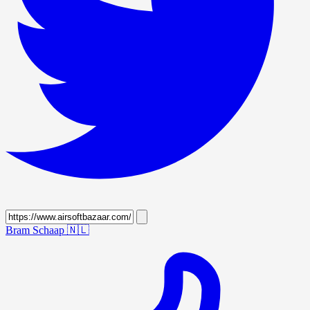
Bram Schaap
🇳🇱