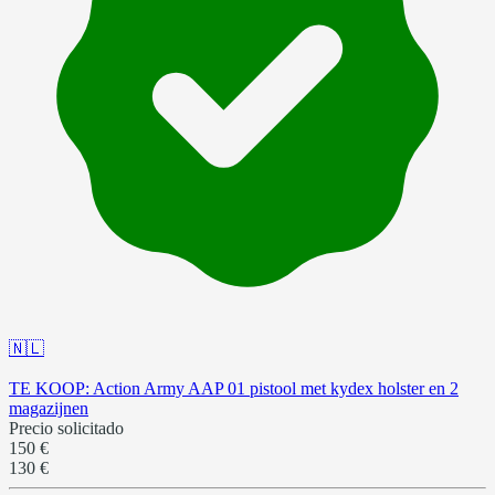
🇳🇱
TE KOOP: Action Army AAP 01 pistool met kydex holster en 2
magazijnen
Precio solicitado
150 €
130 €