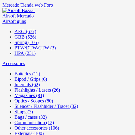
Mercado
Tienda web
Foro
Airsoft
Mercado
Airsoft guns
AEG (677)
GBB (526)
Spring (105)
PTW/DTW/CTW (3)
HPA (231)
Accessories
Batteries (12)
Bipod / Grips (6)
Internals (62)
Flashlights / Lasers (26)
Magazines (81)
Optics / Scopes (80)
Silencer / Flashhider / Tracer (32)
Slings (7)
Bags / cases (32)
Communication (12)
Other accessories (106)
Externals (100)