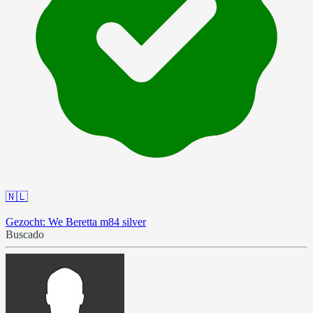
🇳🇱
Gezocht: We Beretta m84 silver
Buscado