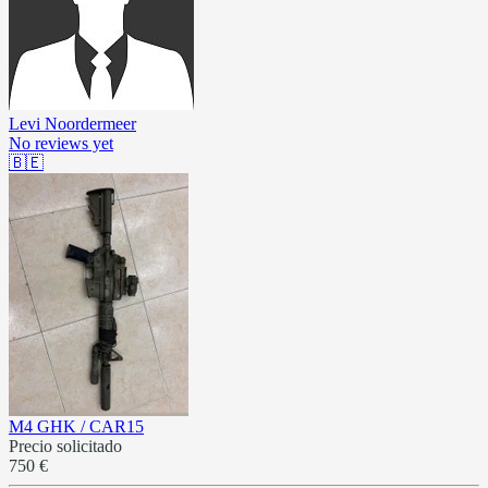
Levi Noordermeer
No reviews yet
🇧🇪
M4 GHK / CAR15
Precio solicitado
750 €