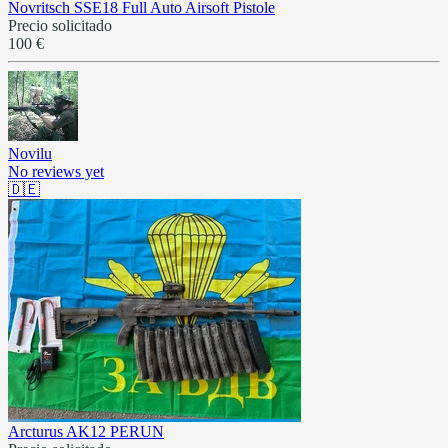
Novritsch SSE18 Full Auto Airsoft Pistole
Precio solicitado
100 €
Novilu
No reviews yet
🇩🇪
Arcturus AK12 PERUN