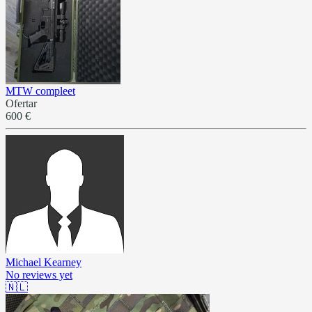
MTW compleet
Ofertar
600 €
Michael Kearney
No reviews yet
🇳🇱