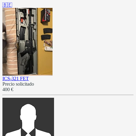
🇧🇪
ICS-321 FET
Precio solicitado
400 €