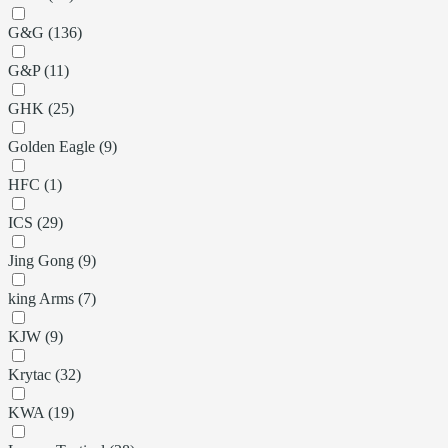
G&G (136)
G&P (11)
GHK (25)
Golden Eagle (9)
HFC (1)
ICS (29)
Jing Gong (9)
king Arms (7)
KJW (9)
Krytac (32)
KWA (19)