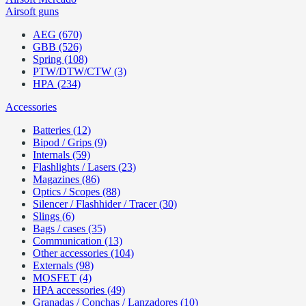
Airsoft guns
AEG (670)
GBB (526)
Spring (108)
PTW/DTW/CTW (3)
HPA (234)
Accessories
Batteries (12)
Bipod / Grips (9)
Internals (59)
Flashlights / Lasers (23)
Magazines (86)
Optics / Scopes (88)
Silencer / Flashhider / Tracer (30)
Slings (6)
Bags / cases (35)
Communication (13)
Other accessories (104)
Externals (98)
MOSFET (4)
HPA accessories (49)
Granadas / Conchas / Lanzadores (10)