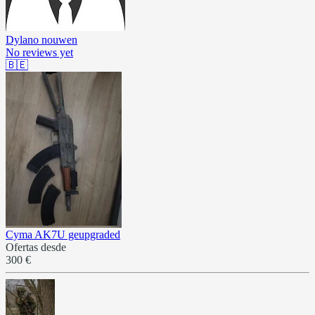
Dylano nouwen
No reviews yet
🇧🇪
Cyma AK7U geupgraded
Ofertas desde
300 €