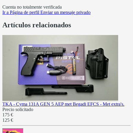
Cuenta no totalmente verificada
Ir a
Página de perfil
Enviar un mensaje privado
Artículos relacionados
TKA - Cyma 131A GEN 5 AEP met Begadi EFCS - Met extra's.
Precio solicitado
175 €
125 €