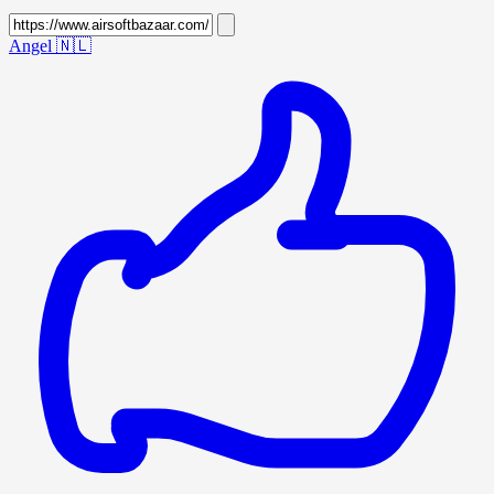
Angel
🇳🇱