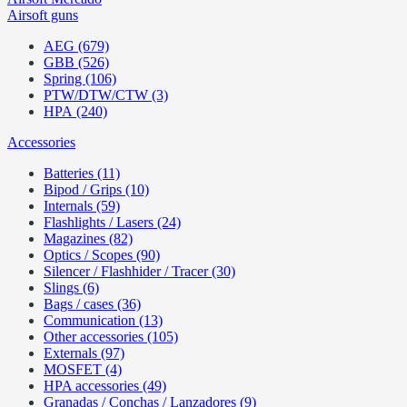
Airsoft guns
AEG (679)
GBB (526)
Spring (106)
PTW/DTW/CTW (3)
HPA (240)
Accessories
Batteries (11)
Bipod / Grips (10)
Internals (59)
Flashlights / Lasers (24)
Magazines (82)
Optics / Scopes (90)
Silencer / Flashhider / Tracer (30)
Slings (6)
Bags / cases (36)
Communication (13)
Other accessories (105)
Externals (97)
MOSFET (4)
HPA accessories (49)
Granadas / Conchas / Lanzadores (9)