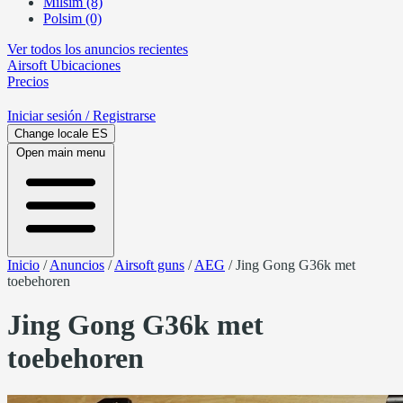
Milsim (8)
Polsim (0)
Ver todos los anuncios recientes
Airsoft
Ubicaciones
Precios
Iniciar sesión
/ Registrarse
Change locale
ES
Open main menu
Inicio
/
Anuncios
/
Airsoft guns
/
AEG
/
Jing Gong G36k met
toebehoren
Jing Gong G36k met
toebehoren