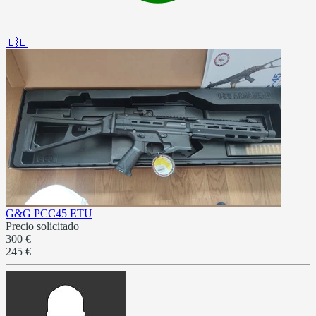
🇧🇪
G&G PCC45 ETU
Precio solicitado
300 €
245 €