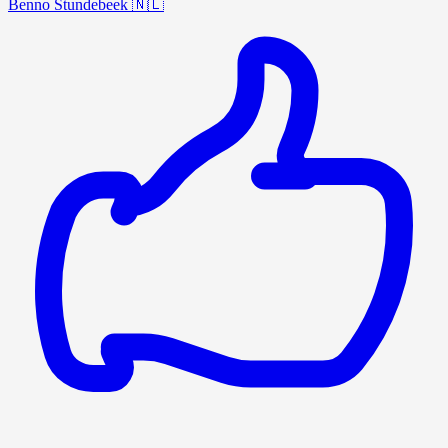
Benno Stundebeek
🇳🇱