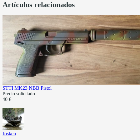
Artículos relacionados
STTI MK23 NBB Pistol
Precio solicitado
40 €
Josken