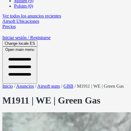
Milsim (9)
Polsim (0)
Ver todos los anuncios recientes
Airsoft
Ubicaciones
Precios
Iniciar sesión
/ Registrarse
Change locale
ES
Open main menu
Inicio
/
Anuncios
/
Airsoft guns
/
GBB
/
M1911 | WE | Green Gas
M1911 | WE | Green Gas