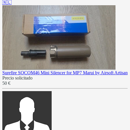
🇳🇱
Surefire SOCOM46 Mini Silencer for MP7 Marui by Airsoft Artisan
Precio solicitado
50 €