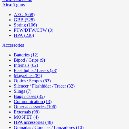
Airsoft guns
AEG (668)
GBB (528)
Spring (106)
PTW/DTW/CTW (3)
HPA (230)
Accessories
Batteries (12)
Bipod / Grips (9)
Internals (62)
Flashlights / Lasers (23)
Magazines (85)
Optics / Scopes (83)
Silencer / Flashhider / Tracer (32)
Slings (7)
Bags / cases (35)
Communication (13)
Other accessories (106)
Externals (98)
MOSFET (4)
HPA accessories (48)
Granadas / Conchas / Lanzadores (10)