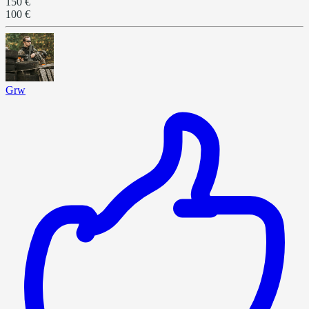
150 €
100 €
Grw