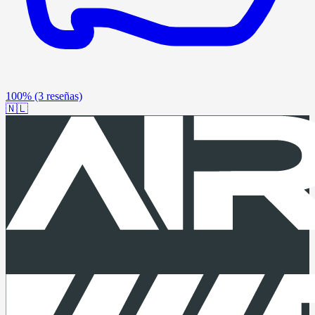
100%
(3 reseñas)
🇳🇱