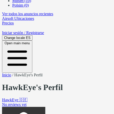
Milsim (10)
Polsim (0)
Ver todos los anuncios recientes
Airsoft
Ubicaciones
Precios
Iniciar sesión
/ Registrarse
Change locale
ES
Open main menu
Inicio
/
HawkEye's Perfil
HawkEye's Perfil
HawkEye
🇩🇪
No reviews yet