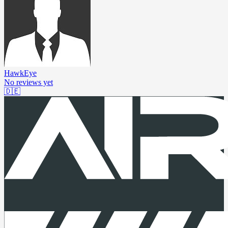
HawkEye
No reviews yet
🇩🇪